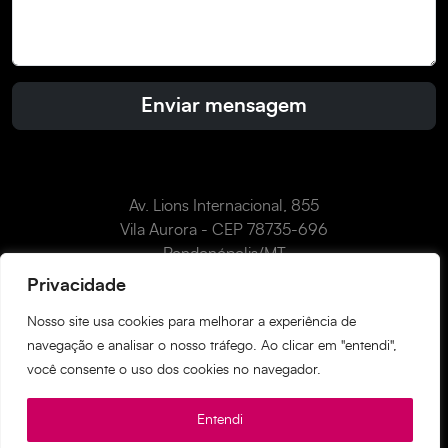
Av. Lions Internacional, 855
Vila Aurora - CEP 78735-696
Rondonópolis/MT
Como chegar
Privacidade
Nosso site usa cookies para melhorar a experiência de
navegação e analisar o nosso tráfego. Ao clicar em "entendi",
Instagram
Facebook
WhatsApp
LinkedIn
YouTube
você consente o uso dos cookies no navegador.
Decode Agência Web © 2023
Entendi