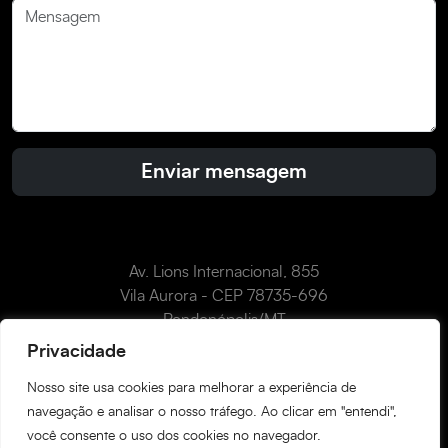
Av. Lions Internacional, 855
Vila Aurora - CEP 78735-696
Rondonópolis/MT
Como chegar
Privacidade
Nosso site usa cookies para melhorar a experiência de
navegação e analisar o nosso tráfego. Ao clicar em "entendi",
Instagram
Facebook
WhatsApp
LinkedIn
YouTube
você consente o uso dos cookies no navegador.